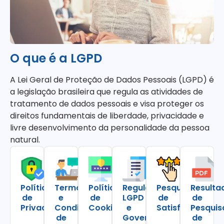
O que é a LGPD
A Lei Geral de Proteção de Dados Pessoais (LGPD) é
a legislação brasileira que regula as atividades de
tratamento de dados pessoais e visa proteger os
direitos fundamentais de liberdade, privacidade e
livre desenvolvimento da personalidade da pessoa
natural.
Política
Termos
Política
Regulamentação
Pesquisa
Resulta
de
e
de
LGPD
de
de
Privacidade
Condições
Cookies
e
Satisfação
Pesquis
de
Governo
de