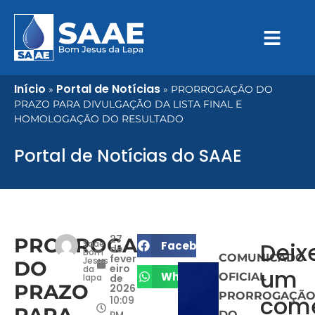
Início
Portal de Notícias
»
»
PRORROGAÇÃO DO
PRAZO PARA DIVULGAÇÃO DA LISTA FINAL E
HOMOLOGAÇÃO DO RESULTADO
Portal de Notícias do SAAE
27
PRORROGAÇÃO
Deix
Saae
Facebook
de
Bom
COMUNICADO
fever
Jesus
DO
eiro
da
um
WhatsApp
OFICIAL
lapa
de
PRAZO
2026
PRORROGAÇÃ
come
10:09
DO