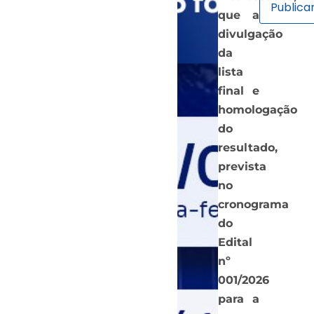
que a
divulgação
da
lista
final e
homologação
do
resultado,
prevista
no
cronograma
do
Edital
nº
001/2026
para a