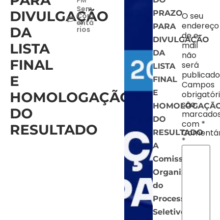
PARA
PM
Sem
DIVULGAÇÃO
PRAZO
O seu
Com
entá
endereço
PARA
DA
rios
de e-
DIVULGAÇÃO
mail
LISTA
DA
não
FINAL
será
LISTA
publicado
E
FINAL
Campos
E
HOMOLOGAÇÃO
obrigatór
são
HOMOLOGAÇÃ
DO
marcado
DO
com
*
RESULTADO
Comentár
RESULTADO
*
A
Comissão
Organizadora
do
Processo
Seletivo