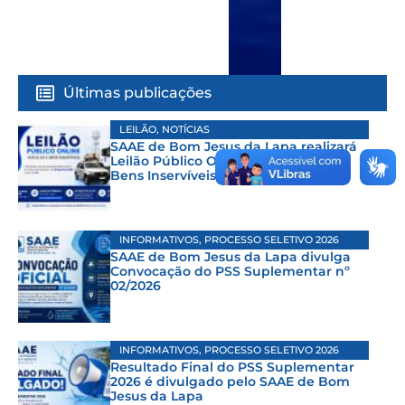
Últimas publicações
LEILÃO
,
NOTÍCIAS
SAAE de Bom Jesus da Lapa realizará
Leilão Público Online de Veículos e
Bens Inservíveis
INFORMATIVOS
,
PROCESSO SELETIVO 2026
SAAE de Bom Jesus da Lapa divulga
Convocação do PSS Suplementar nº
02/2026
INFORMATIVOS
,
PROCESSO SELETIVO 2026
Resultado Final do PSS Suplementar
2026 é divulgado pelo SAAE de Bom
Jesus da Lapa